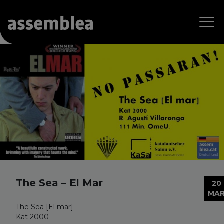
The Sea – El Mar
20
MA
The Sea [El mar]
Kat 2000