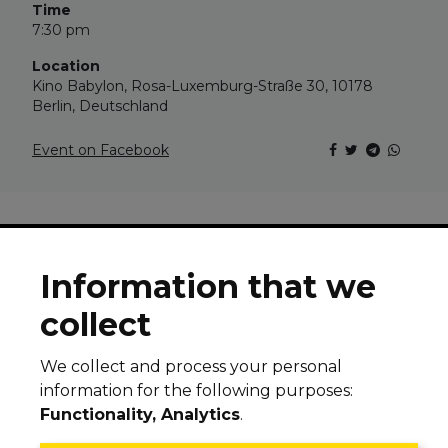
Time
7:30 pm
Location
Kino Babylon, Rosa-Luxemburg-Straße 30, 10178
Berlin, Deutschland
Event on Facebook
Information that we
collect
© 2026 All rights reserved
Legal notice
Cookie Policy
Privacy Policy
We collect and process your personal
information for the following purposes:
Subscribe to our newsletter
Functionality, Analytics
.