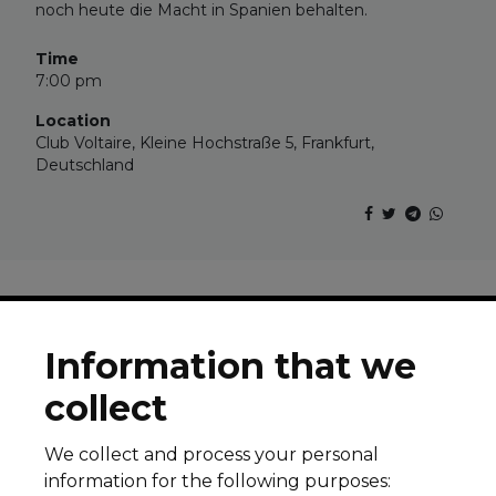
noch heute die Macht in Spanien behalten.
Time
7:00 pm
Location
Club Voltaire, Kleine Hochstraße 5, Frankfurt,
Deutschland
Information that we
collect
© 2026 All rights reserved
Legal notice
Cookie Policy
Privacy Policy
We collect and process your personal
information for the following purposes:
Subscribe to our newsletter